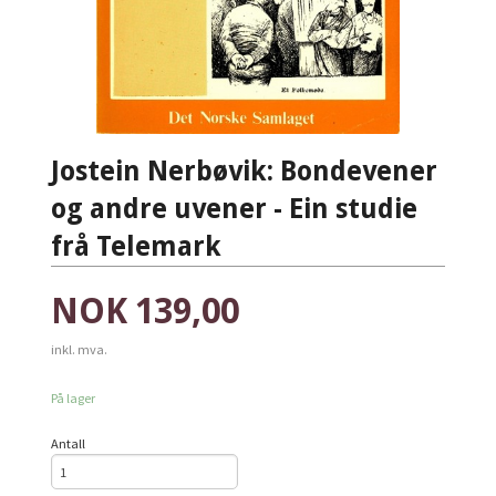
Jostein Nerbøvik: Bondevener
og andre uvener - Ein studie
frå Telemark
Pris
NOK
139,00
inkl. mva.
På lager
Antall