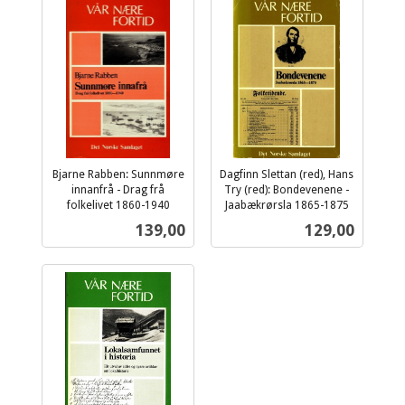
Bjarne Rabben: Sunnmøre
Dagfinn Slettan (red), Hans
innanfrå - Drag frå
Try (red): Bondevenene -
folkelivet 1860-1940
Jaabækrørsla 1865-1875
inkl.
inkl.
Pris
Pris
139,00
129,00
mva.
mva.