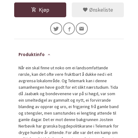
Kjøp
Ønskeliste
Produktinfo
Når ein skal finne ut noko om ei landsomfattande
rørsle, kan det ofte vere fruktbart å dukke ned i eit
avgrensa lokalområde. Og Telemark kan i denne
samanhengen høve godt for eit slikt nærstudium. Tida
då Jaabæk og bondevenene var på si høgd, var som
ein smeltedigel av gammalt og nytt, ei forvirrande
blanding av opprør og uro, ei frigjering frå gamle band
og stengsler, men samstundes ei lengting attende til
gamle dagar. Det er mot denne bakgrunnen Jostein
Nerbøvik har granska bygdepolitikarane i Telemark for
dryge hundre år attende. For alle var det ein kamp om