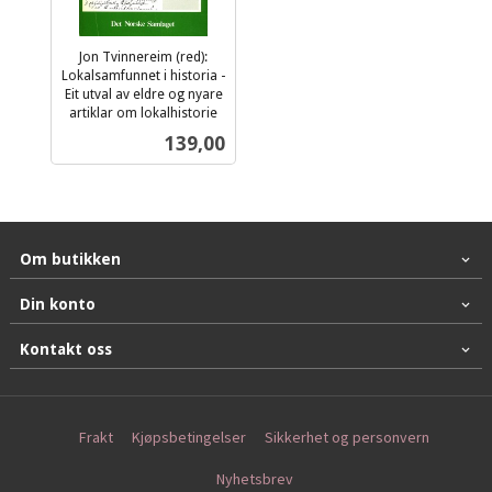
Jon Tvinnereim (red):
Lokalsamfunnet i historia -
Eit utval av eldre og nyare
artiklar om lokalhistorie
inkl.
Pris
139,00
mva.
Om butikken
Din konto
Kontakt oss
Frakt
Kjøpsbetingelser
Sikkerhet og personvern
Nyhetsbrev