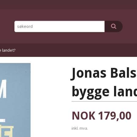
e landet?
Jonas Bal
bygge lan
Pris
NOK
179,00
inkl. mva.