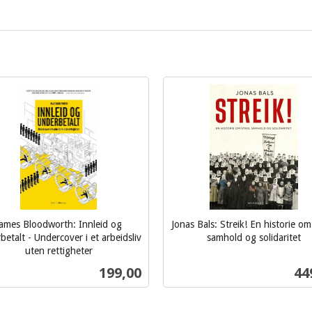
ames Bloodworth: Innleid og
Jonas Bals: Streik! En historie om 
betalt - Undercover i et arbeidsliv
samhold og solidaritet
inkl.
uten rettigheter
mva.
Pris
Pri
199,00
44