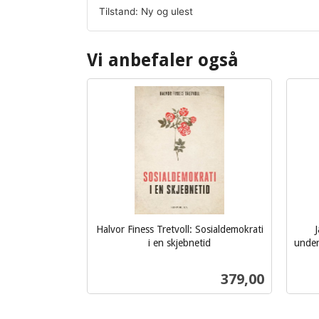
Tilstand: Ny og ulest
Vi anbefaler også
Halvor Finess Tretvoll: Sosialdemokrati
J
i en skjebnetid
under
inkl.
inkl.
mva.
Pris
379,00
mva.