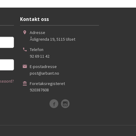
Kjøp
Kontakt oss
Adresse
Åsligrenda 19
,
5115
Ulset
Telefon
92 69 11 42
E-postadresse
post@arbant.no
passord?
Foretaksregisteret
920387608