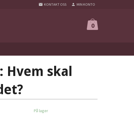
KONTAKT OSS
MIN KONTO
0
s: Hvem skal
det?
På lager