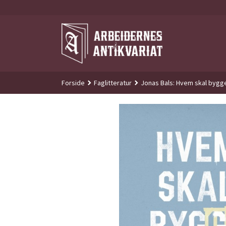
Gå
til
innholdet
Forside
Faglitteratur
Jonas Bals: Hvem skal bygg