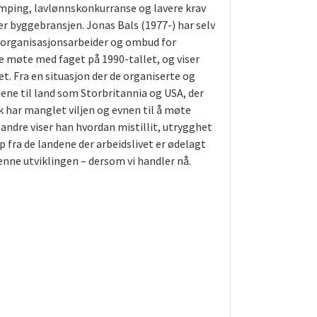
umping, lavlønnskonkurranse og lavere krav
 er byggebransjen. Jonas Bals (1977-) har selv
e organisasjonsarbeider og ombud for
te møte med faget på 1990-tallet, og viser
et. Fra en situasjon der de organiserte og
njene til land som Storbritannia og USA, der
sk har manglet viljen og evnen til å møte
 andre viser han hvordan mistillit, utrygghet
 fra de landene der arbeidslivet er ødelagt
enne utviklingen – dersom vi handler nå.