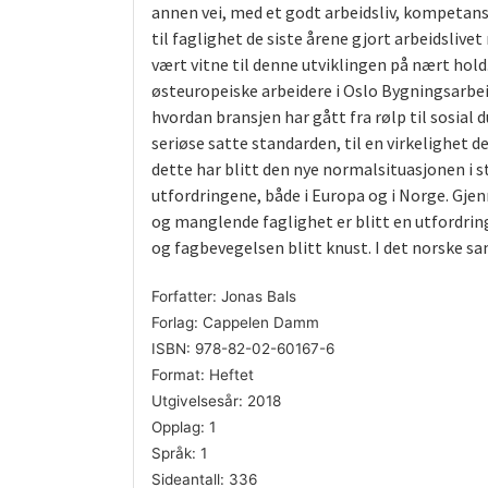
annen vei, med et godt arbeidsliv, kompetans
til faglighet de siste årene gjort arbeidslive
vært vitne til denne utviklingen på nært ho
østeuropeiske arbeidere i Oslo Bygningsarbeid
hvordan bransjen har gått fra rølp til sosial 
seriøse satte standarden, til en virkelighet d
dette har blitt den nye normalsituasjonen i st
utfordringene, både i Europa og i Norge. Gjen
og manglende faglighet er blitt en utfordring
og fagbevegelsen blitt knust. I det norske sa
Forfatter: Jonas Bals
Forlag: Cappelen Damm
ISBN: 978-82-02-60167-6
Format: Heftet
Utgivelsesår: 2018
Opplag: 1
Språk: 1
Sideantall: 336