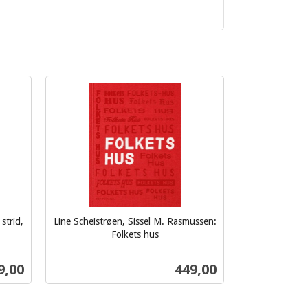
strid,
Line Scheistrøen, Sissel M. Rasmussen:
Folkets hus
inkl.
mva.
s
Pris
9,00
449,00