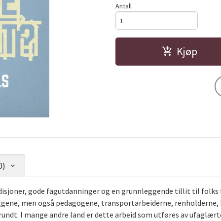
Antall
Kjøp
0)
isjoner, gode fagutdanninger og en grunnleggende tillit til folks
gene, men også pedagogene, transportarbeiderne, renholderne, h
undt. I mange andre land er dette arbeid som utføres av ufaglærte t