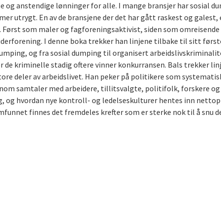
e og anstendige lønninger for alle. I mange bransjer har sosial d
t mer utrygt. En av de bransjene der det har gått raskest og galest,
ld. Først som maler og fagforeningsaktivist, siden som omreisend
erforening. I denne boka trekker han linjene tilbake til sitt førs
dumping, og fra sosial dumping til organisert arbeidslivskriminalit
er de kriminelle stadig oftere vinner konkurransen. Bals trekker li
ore deler av arbeidslivet. ­­Han peker på politikere som systemati
nom samtaler med arbeidere, tillitsvalgte, politifolk, forskere og
, og hvordan nye kontroll- og ledelseskulturer hentes inn nettopp
mfunnet finnes det fremdeles krefter som er sterke nok til å snu d