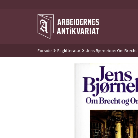
Gå
til
innholdet
Forside
Faglitteratur
Jens Bjørneboe: Om Brecht