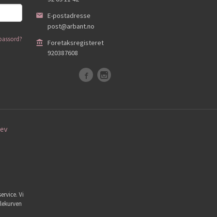
E-postadresse
post@arbant.no
passord?
Foretaksregisteret
920387608
ev
ervice. Vi
dlekurven