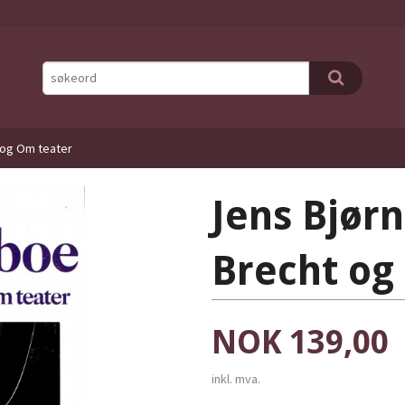
 og Om teater
Jens Bjør
Brecht og
Pris
NOK
139,00
inkl. mva.