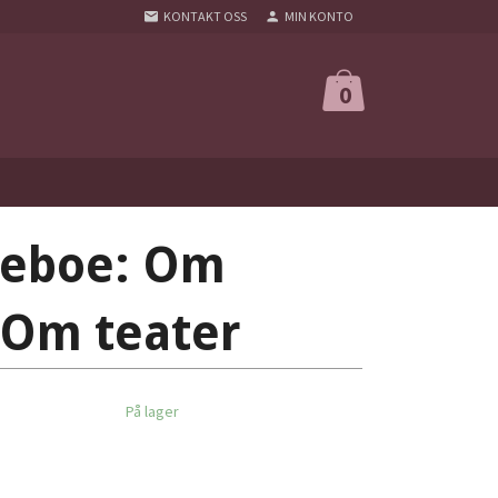
KONTAKT OSS
MIN KONTO
0
neboe: Om
 Om teater
På lager