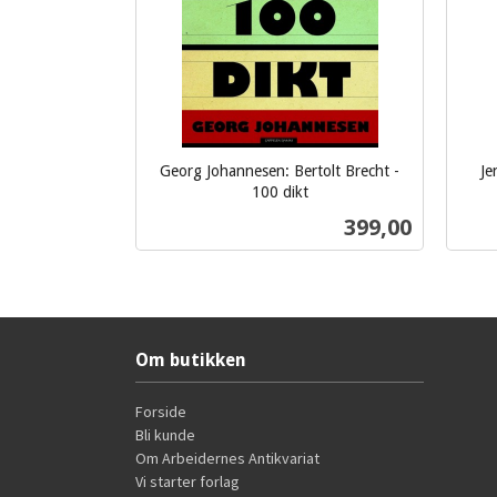
Georg Johannesen: Bertolt Brecht -
Je
inkl.
100 dikt
inkl.
mva.
Pris
399,00
mva.
Kjøp
Om butikken
Forside
Bli kunde
Om Arbeidernes Antikvariat
Vi starter forlag