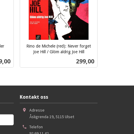
ler
Rino de Michele (red): Never forget
Joe Hill / Glöm aldrig Joe Hill
inkl.
s
Pris
9,00
299,00
mva.
Kjøp
Kontakt oss
Adresse
Åsligrenda 19
,
5115
Ulset
Telefon
92 69 11 42