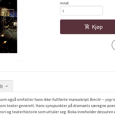
Antall
Kjøp
0)
 som også omfatter hans ikke-fullførte manuskript
Brecht — yogi 
m teater generelt. Hans synspunkter på dramaets særegne poesi 
ori og teaterhistorie som uttaler seg. Boka inneholder dessuten 