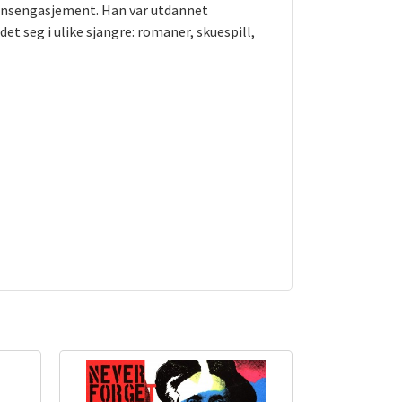
unnsengasjement. Han var utdannet
et seg i ulike sjangre: romaner, skuespill,