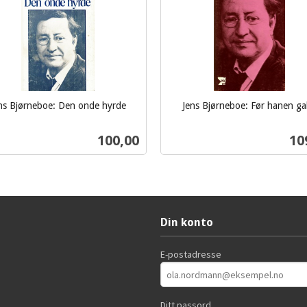
ns Bjørneboe: Den onde hyrde
Jens Bjørneboe: Før hanen ga
inkl.
mva.
Pris
Pri
100,00
10
Kjøp
Kjøp
Din konto
E-postadresse
Ditt passord