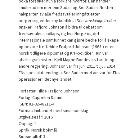
boka forsøker hun å forklare hvorfor. Den handler
imidlertid om mer enn Sudan og Sør-Sudan. Nesten
halvparten av alle fredsavtaler inngått etter
borgerkrig ender i ny konflikt. I
Den vanskelige freden
ønsker Frafjord Johnson å bidra til debatt om
fredsavtalens kollaps, og hva Norge og det
internasjonale samfunnet kan gjøre bedre for å skape
og bevare fred. Hilde Frafjord Johnson (1963-) er en
norsk tidligere diplomat og KrF-politiker. Hun var
utviklingsminister i Kjell Magne Bondeviks første og
andre regjering. Johnson var fra juni 2011 til juli 2014
FNs spesialutsending til Sør-Sudan med ansvar for FNs
operasjoner i det nye landet.
Forfatter: Hilde Frafjord Johnson
Forlag: Cappelen Damm
ISBN: 82-02-48211-4
Format: Innbundet med smussomslag
Utgivelsesår: 2016
Opplag: 1
Språk: Norsk bokmål
Sideantall: 413