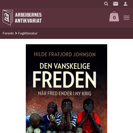
Gå
til
innholdet
0
Forside
Faglitteratur