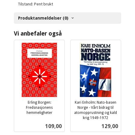
Tilstand: Pent brukt
Produktanmeldelser (0)
Vi anbefaler også
Erling Borgen:
Kari Enholm: Nato-basen
Fredsnasjonens
Norge - Vårt bidrag til
hemmeligheter
atomopprustning og kald
inkl.
krig 1949-1972
inkl.
mva.
Pris
Pris
109,00
129,00
mva.