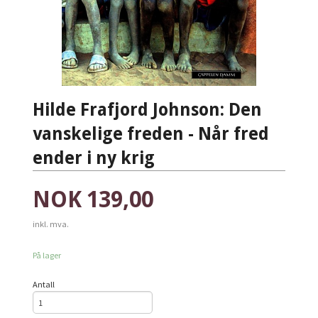
Hilde Frafjord Johnson: Den
vanskelige freden - Når fred
ender i ny krig
Pris
NOK
139,00
inkl. mva.
På lager
Antall