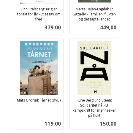
Linn Stalsberg: Krig er
Marte Heian-Engdal: Et
forakt for liv - Et essay om
Gaza-liv - Familien, flukten
fred
og det tapte landet
inkl.
inkl.
Pris
Pris
379,00
449,00
mva.
mva.
Mats Grorud: Tårnet (DVD)
Rune Berglund Steen:
inkl.
Solidaritet nå - Et
mva.
kampskrift for mennesker
på flukt
inkl.
Pris
Pris
119,00
150,00
mva.