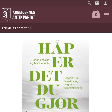
Gå
til
innholdet
0
Forside
Faglitteratur