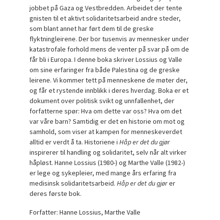
jobbet på Gaza og Vestbredden. Arbeidet der tente
gnisten til et aktivt solidaritetsarbeid andre steder,
som blant annet har ført dem til de greske
flyktningleirene. Der bor tusenvis av mennesker under
katastrofale forhold mens de venter på svar på om de
får bli i Europa. I denne boka skriver Lossius og Valle
om sine erfaringer fra både Palestina og de greske
leirene. Vi kommer tett på menneskene de møter der,
og får et rystende innblikk i deres hverdag. Boka er et
dokument over politisk svikt og unnfallenhet, der
forfatterne spør: Hva om dette var oss? Hva om det
var våre barn? Samtidig er det en historie om mot og
samhold, som viser at kampen for menneskeverdet
alltid er verdt å ta. Historiene i
Håp er det du gjør
inspirerer til handling og solidaritet, selv når alt virker
håpløst. Hanne Lossius (1980-) og Marthe Valle (1982-)
er lege og sykepleier, med mange års erfaring fra
medisinsk solidaritetsarbeid.
Håp er det du gjør
er
deres første bok.
Forfatter: Hanne Lossius, Marthe Valle