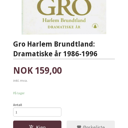
Gro Harlem Brundtland:
Dramatiske år 1986-1996
Pris
NOK
159,00
inkl. mva.
På lager
Antall
Kjøp
Ønskeliste