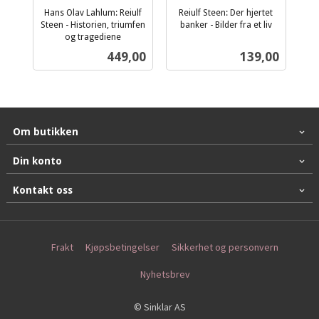
Hans Olav Lahlum: Reiulf
Reiulf Steen: Der hjertet
Steen - Historien, triumfen
banker - Bilder fra et liv
inkl.
og tragediene
inkl.
mva.
Pris
Pris
449,00
139,00
mva.
Om butikken
Din konto
Kontakt oss
Frakt
Kjøpsbetingelser
Sikkerhet og personvern
Nyhetsbrev
© Sinklar AS