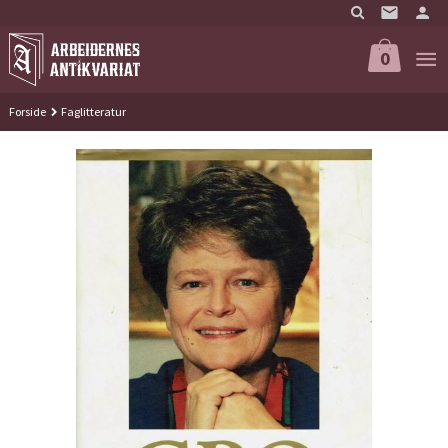
Gå
til
innholdet
0
Forside
Faglitteratur