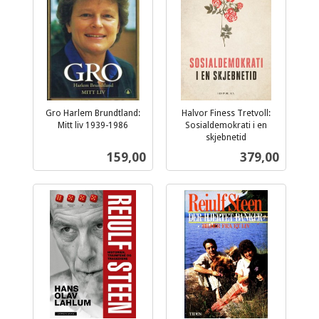
Gro Harlem Brundtland:
Halvor Finess Tretvoll:
Mitt liv 1939-1986
Sosialdemokrati i en
inkl.
skjebnetid
inkl.
mva.
Pris
Pris
159,00
379,00
mva.