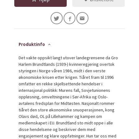
Produktinfo
Det vakte oppsikt langt utover landegrensene da Gro
Harlem Brundtlands (1939-) kvinneregjering overtok
styringen i Norge våren 1986, midt i den verste
økonomiske krisen etter krigen. Tiåret fram til 1996
omfatter en rekke skjellsettende hendelser i
internasjonal politikk: Murens fall, Sovjetunionens
oppløsning, omveltningene i Sør-Afrika og Oslo-
avtalens fredsplan for Midtøsten. Nasjonalt rommer
tiåret den store økonomiske snuoperasjonen, kong
Olavs død, OL på Lillehammer og kampen om
medlemskapet i EU. Brundtland sto midt oppe i alle
disse hendelsene og beskriver dem med
engasjement og klare oppfatninger. Hun tar oss med