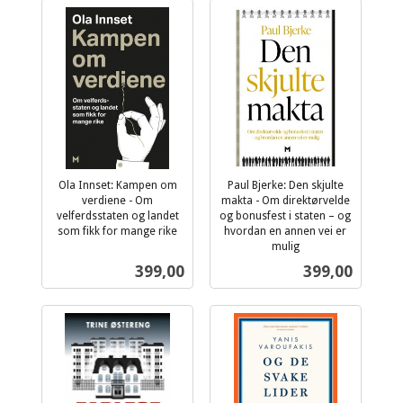
Ola Innset: Kampen om
Paul Bjerke: Den skjulte
verdiene - Om
makta - Om direktørvelde
velferdsstaten og landet
og bonusfest i staten – og
som fikk for mange rike
hvordan en annen vei er
inkl.
mulig
inkl.
mva.
Pris
Pris
399,00
399,00
mva.