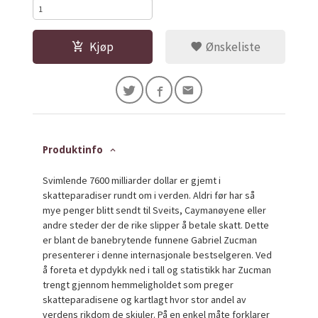
Kjøp
Ønskeliste
Produktinfo
Svimlende 7600 milliarder dollar er gjemt i
skatteparadiser rundt om i verden. Aldri før har så
mye penger blitt sendt til Sveits, Caymanøyene eller
andre steder der de rike slipper å betale skatt. Dette
er blant de banebrytende funnene Gabriel Zucman
presenterer i denne internasjonale bestselgeren. Ved
å foreta et dypdykk ned i tall og statistikk har Zucman
trengt gjennom hemmeligholdet som preger
skatteparadisene og kartlagt hvor stor andel av
verdens rikdom de skjuler. På en enkel måte forklarer