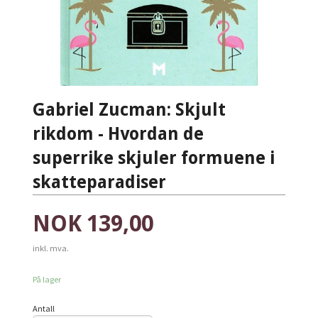
Gabriel Zucman: Skjult
rikdom - Hvordan de
superrike skjuler formuene i
skatteparadiser
Pris
NOK
139,00
inkl. mva.
På lager
Antall