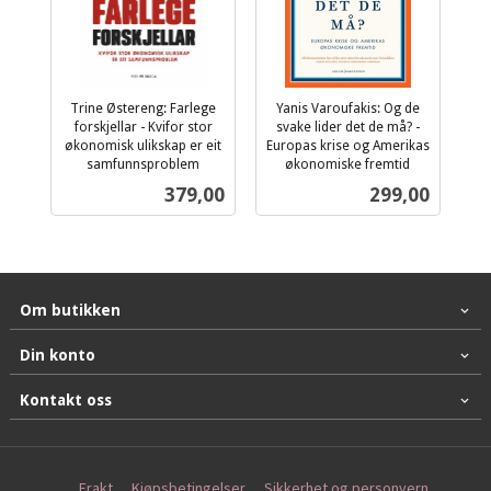
Trine Østereng: Farlege
Yanis Varoufakis: Og de
forskjellar - Kvifor stor
svake lider det de må? -
økonomisk ulikskap er eit
Europas krise og Amerikas
samfunnsproblem
økonomiske fremtid
inkl.
inkl.
Pris
Pris
379,00
299,00
mva.
mva.
Om butikken
Din konto
Kontakt oss
Frakt
Kjøpsbetingelser
Sikkerhet og personvern