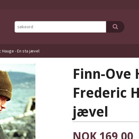
 Hauge - En sta jævel
Finn-Ove 
Frederic H
jævel
Pris
NOK
169,00