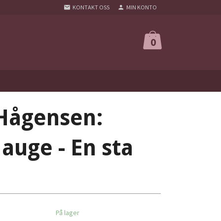
KONTAKT OSS
MIN KONTO
0
Hågensen:
auge - En sta
På lager