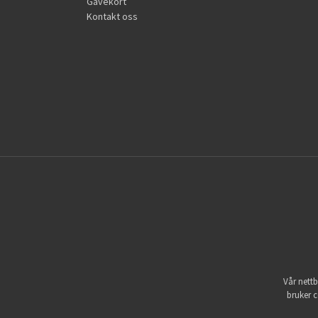
Gavekort
Kontakt oss
Vår nettb
bruker c