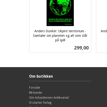
Anders Dunker: Ukjent territorium -
And
Samtaler om planeten og alt som står
inkl.
på spill
inkl.
mva.
Pris
299,00
mva.
Kjøp
Om butikken
Forside
Bli kunde
Om Arbeidernes Antikvariat
Vi starter forlag