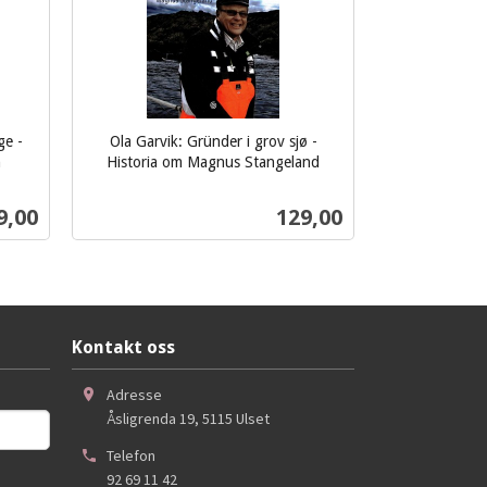
ge -
Ola Garvik: Gründer i grov sjø -
n
Historia om Magnus Stangeland
inkl.
mva.
s
Pris
9,00
129,00
Kjøp
Kontakt oss
Adresse
Åsligrenda 19
,
5115
Ulset
Telefon
92 69 11 42