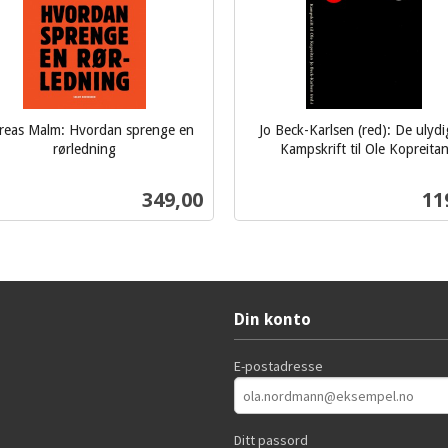
reas Malm: Hvordan sprenge en
Jo Beck-Karlsen (red): De ulydi
rørledning
Kampskrift til Ole Kopreita
inkl.
mva.
Pris
Pri
349,00
11
Kjøp
Kjøp
Din konto
E-postadresse
Ditt passord