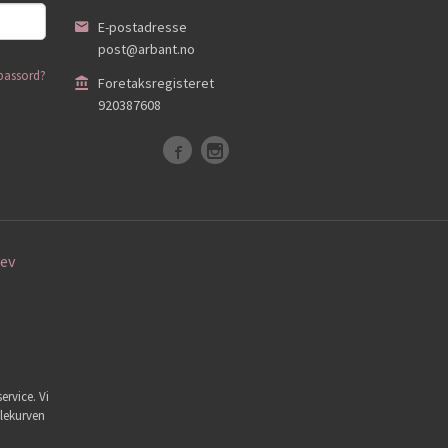
E-postadresse
post@arbant.no
passord?
Foretaksregisteret
920387608
ev
ervice. Vi
dlekurven