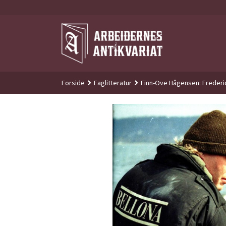
Gå
til
innholdet
Forside
Faglitteratur
Finn-Ove Hågensen: Frederic