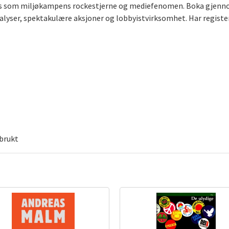
us som miljøkampens rockestjerne og mediefenomen. Boka gjennom
alyser, spektakulære aksjoner og lobbyistvirksomhet. Har register
 brukt