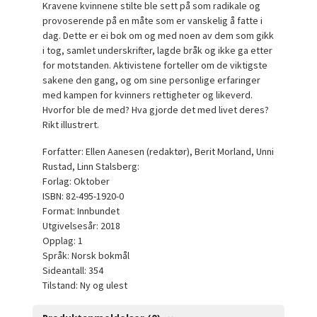
Kravene kvinnene stilte ble sett på som radikale og
provoserende på en måte som er vanskelig å fatte i
dag. Dette er ei bok om og med noen av dem som gikk
i tog, samlet underskrifter, lagde bråk og ikke ga etter
for motstanden. Aktivistene forteller om de viktigste
sakene den gang, og om sine personlige erfaringer
med kampen for kvinners rettigheter og likeverd.
Hvorfor ble de med? Hva gjorde det med livet deres?
Rikt illustrert.
Forfatter: Ellen Aanesen (redaktør), Berit Morland, Unni
Rustad, Linn Stalsberg:
Forlag: Oktober
ISBN: 82-495-1920-0
Format: Innbundet
Utgivelsesår: 2018
Opplag: 1
Språk: Norsk bokmål
Sideantall: 354
Tilstand: Ny og ulest