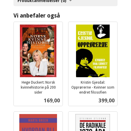
Produktanmeldelser (0)
Vi anbefaler også
Hege Duckert: Norsk
Kristin Gjesdal:
kvinnehistorie på 200
Opprørerne - Kvinner som
sider
endret filosofien
inkl.
inkl.
Pris
Pris
169,00
399,00
mva.
mva.