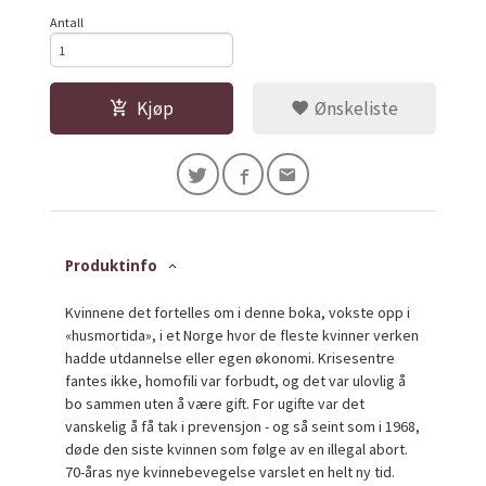
Antall
Kjøp
Ønskeliste
Produktinfo
Kvinnene det fortelles om i denne boka, vokste opp i
«husmortida», i et Norge hvor de fleste kvinner verken
hadde utdannelse eller egen økonomi. Krisesentre
fantes ikke, homofili var forbudt, og det var ulovlig å
bo sammen uten å være gift. For ugifte var det
vanskelig å få tak i prevensjon - og så seint som i 1968,
døde den siste kvinnen som følge av en illegal abort.
70-åras nye kvinnebevegelse varslet en helt ny tid.