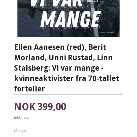
Ellen Aanesen (red), Berit
Morland, Unni Rustad, Linn
Stalsberg: Vi var mange -
kvinneaktivister fra 70-tallet
forteller
Pris
NOK
399,00
inkl. mva.
På lager