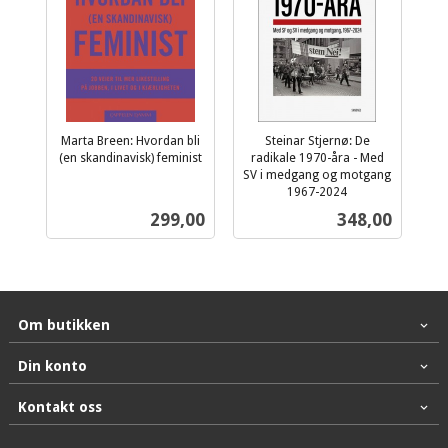
Marta Breen: Hvordan bli
Steinar Stjernø: De
(en skandinavisk) feminist
radikale 1970-åra - Med
inkl.
SV i medgang og motgang
mva.
1967-2024
inkl.
Pris
Pris
299,00
348,00
mva.
Om butikken
Din konto
Kontakt oss