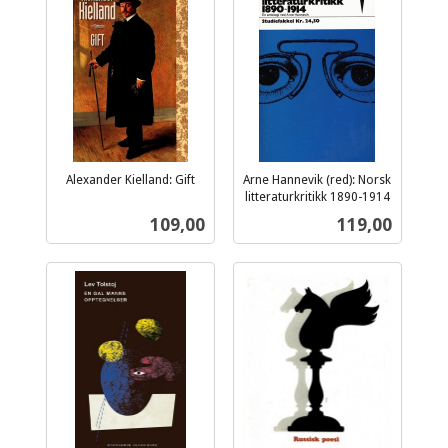
Alexander Kielland: Gift
Arne Hannevik (red): Norsk
inkl.
litteraturkritikk 1890-1914
inkl.
mva.
Pris
Pris
109,00
119,00
mva.