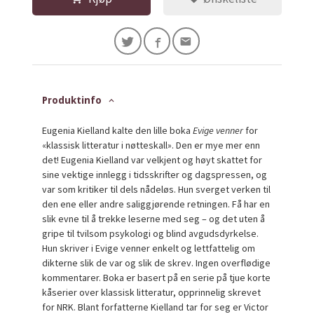
Produktinfo
Eugenia Kielland kalte den lille boka
Evige venner
for
«klassisk litteratur i nøtteskall». Den er mye mer enn
det! Eugenia Kielland var velkjent og høyt skattet for
sine vektige innlegg i tidsskrifter og dagspressen, og
var som kritiker til dels nådeløs. Hun sverget verken til
den ene eller andre saliggjørende retningen. Få har en
slik evne til å trekke leserne med seg – og det uten å
gripe til tvilsom psykologi og blind avgudsdyrkelse.
Hun skriver i Evige venner enkelt og lettfattelig om
dikterne slik de var og slik de skrev. Ingen overflødige
kommentarer. Boka er basert på en serie på tjue korte
kåserier over klassisk litteratur, opprinnelig skrevet
for NRK. Blant forfatterne Kielland tar for seg er Victor