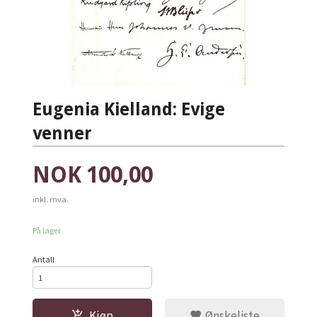
Eugenia Kielland: Evige
venner
Pris
NOK
100,00
inkl. mva.
På lager
Antall
Kjøp
Ønskeliste