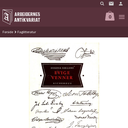
Gå
til
innholdet
0
Forside
Faglitteratur