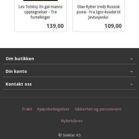
Lev Tolstoj: En gal manns
Olav Rytter (red): Russisk
opptegnelser - Tre
poesi - Fra Igor-kvadet til
fortellinger
Jevtusjenko
inkl.
inkl.
Pris
Pris
139,00
109,00
mva.
mva.
Om butikken
Din konto
Kontakt oss
Frakt
Kjøpsbetingelser
Sikkerhet og personvern
Nyhetsbrev
© Sinklar AS