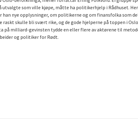
av Oslo-befolkninga, mener forfattar Erling Folkvord. Ei gruppe s
 få utvalgte som ville kjøpe, måtte ha politikerhjelp i Rådhuset. H
r han nye opplysninger, om politikerne og om finansfolka som del
 raskt skulle bli svært rike, og de gode hjelperne på toppen i Osl
akta på milliard-gevinsten tydde en eller flere av aktørene til metod
beider og politiker for Rødt.