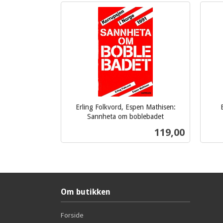
Erling Folkvord, Espen Mathisen:
Sannheta om boblebadet
inkl.
inkl.
Pris
119,00
mva.
mva.
Kjøp
Om butikken
Forside