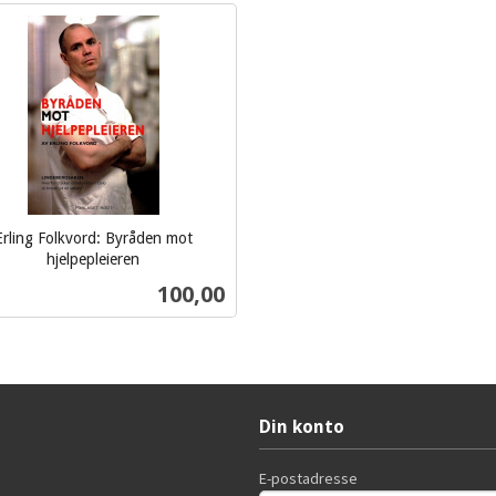
Erling Folkvord: Byråden mot
hjelpepleieren
Pris
100,00
Kjøp
Din konto
E-postadresse