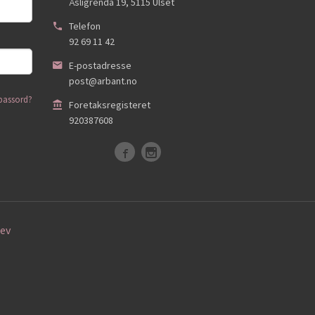
Åsligrenda 19
,
5115
Ulset
Telefon
92 69 11 42
E-postadresse
post@arbant.no
passord?
Foretaksregisteret
920387608
ev