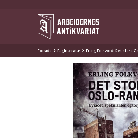
Gå
til
innholdet
Forside
Faglitteratur
Erling Folkvord: Det store 