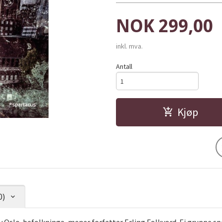
Pris
NOK
299,00
inkl. mva.
Antall
Kjøp
0)