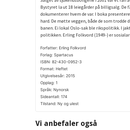
Salget av sjukehusboligene i 2001 var et ran 
Bystyret la ut 18 leiegårder på billigsalg. De
dokumenterer hvem de var. I boka presentere
hard. De møtte veggen, både de som trodde de
banen. Ei lokal Oslo-sak ble rikspolitikk. I j
politikken. Erling Folkvord (1949-) er sosialar
Forfatter: Erling Folkvord
Forlag: Spartacus
ISBN: 82-430-0952-3
Format: Heftet
Utgivelsesår: 2015
Opplag: 1
Språk: Nynorsk
Sideantall: 174
Tilstand: Ny og ulest
Vi anbefaler også