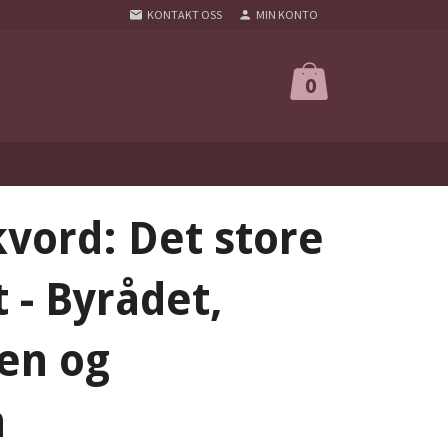
KONTAKT OSS
MIN KONTO
0
kvord: Det store
 - Byrådet,
en og
n