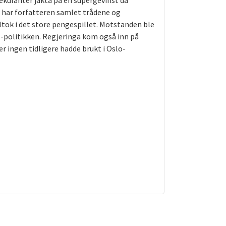
pekulanter jakta på en supergevinst da
er har forfatteren samlet trådene og
tok i det store pengespillet. Motstanden ble
o-politikken. Regjeringa kom også inn på
er ingen tidligere hadde brukt i Oslo-