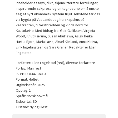
inneholder essays, dikt, skjønnlitterære fortellinger,
inspirerende sakprosa og en tegneserie om å ønske
seg et nytt økonomisk system til jul. Tekstene tar oss
via bygda på Vestlandet og herskapshus på
vestkanten, til Vestbredden og vidda nord for
Kautokeino. Med bidrag fra: Geir Gulliksen, Virginia
Woolf, Knut Nærum, Susan Abulhawa, Aslak Heika
Hætta Bjørn, Maria Lavik, Aksel Kielland, Anna Kleiva,
Eirik Ingebrigtsen og Sara Granér. Redaktør er Ellen
Engelstad.
Forfatter: Ellen Engelstad (red), diverse forfattere
Forlag: Manifest
ISBN: 82-8342-075-3
Format: Heftet
Utgivelsesår: 2025
Opplag: 1
Språk: Norsk bokmål
Sideantall: 80
Tilstand: Ny og ulest