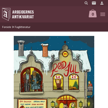
Gå
til
innholdet
0
Forside
Faglitteratur