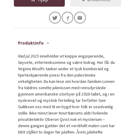
Produktinfo
Rød jul 2025
inneholder et knippe engasjerende,
tøysete, ettertenksomme og vakre bidrag. Her får du
Virginia Woolfs tanker under et tysk bomberaid og
hjerteskjærende poesi fra den palestinske
virkeligheten. Du kan lese om hvordan familien Lomen
fra Valdres sendte julenissen med reinsdyrslede
gjennom amerikanske storbyer på 1920-tallet, og i en
nyskrevet og mystisk fortelling tar forfatter Geir
Gulliksen oss med til en bygd hvor folk er usedvanlig
snille. Ikke minst løser Knut Nærums aldri hvilende
privatdetektiv Oberon Qvist nok et mysterium –
denne gangen gjelder det et verdifullt maleri som har
blitt stjålet to dager før julaften. Årets julehefte