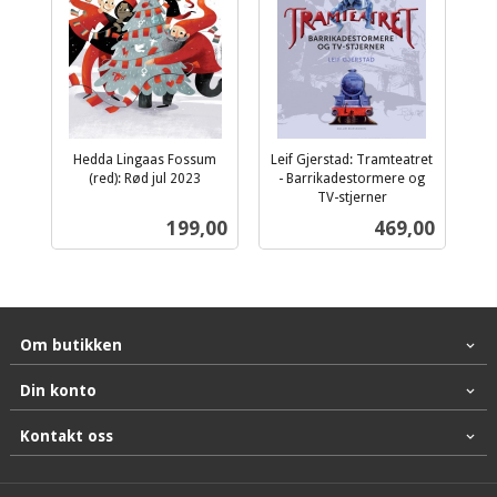
Hedda Lingaas Fossum
Leif Gjerstad: Tramteatret
(red): Rød jul 2023
- Barrikadestormere og
inkl.
TV-stjerner
inkl.
mva.
Pris
Pris
199,00
469,00
mva.
Om butikken
Din konto
Kontakt oss