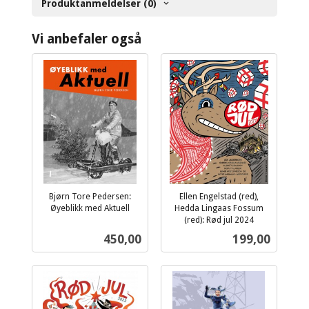
Produktanmeldelser (0)
Vi anbefaler også
Bjørn Tore Pedersen:
Ellen Engelstad (red),
Øyeblikk med Aktuell
Hedda Lingaas Fossum
inkl.
(red): Rød jul 2024
inkl.
mva.
Pris
Pris
450,00
199,00
mva.