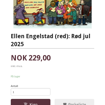
Ellen Engelstad (red): Rød jul
2025
Pris
NOK
229,00
inkl. mva.
På lager
Antall
Kjøp
Ønskeliste