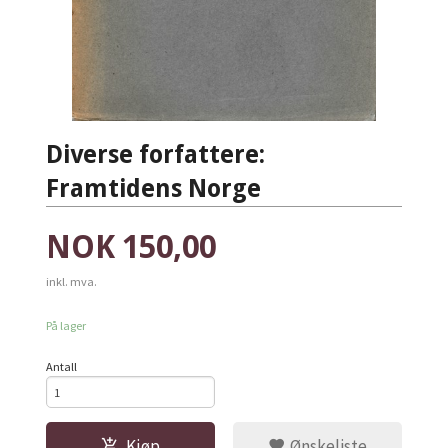
Diverse forfattere:
Framtidens Norge
Pris
NOK
150,00
inkl. mva.
På lager
Antall
Kjøp
Ønskeliste