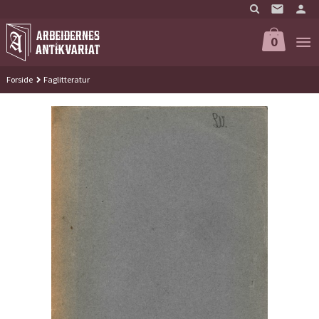
Gå
til
innholdet
0
Forside
Faglitteratur