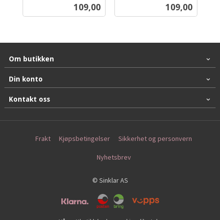
inkl.
inkl.
Pris
Pris
109,00
109,00
mva.
mva.
Om butikken
Din konto
Kontakt oss
Frakt
Kjøpsbetingelser
Sikkerhet og personvern
Nyhetsbrev
© Sinklar AS