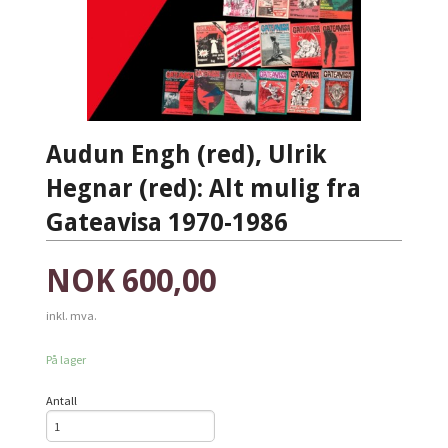
Audun Engh (red), Ulrik
Hegnar (red): Alt mulig fra
Gateavisa 1970-1986
Pris
NOK
600,00
inkl. mva.
På lager
Antall