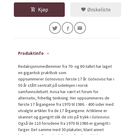
Kjøp
Ønskeliste
Produktinfo
Redaksjonsmedlemmer fra 70- og 80-tallet har laget
en gigantisk praktbok som
oppsummerer
Gateavisas
første 17 år.
Gateavisa
har i
50 år stått sentralt på sidelinjen i norsk
samfunnsdebatt. Avisa har vært et forum for
alternativ, frihetlig tenkning. Her oppsummeres de
første 17 årgangene fra 1970 til 1986. - 400 sider med
utvalgte artikler fra de 17 årgangene. Artiklene er
skannet og gjengitt slik de sto på trykk i
Gateavisa
.
Også de 110 forsidene fra 1970 til 1986 er gjengitt i
farger. Det samme med 30 plakater, blant annet