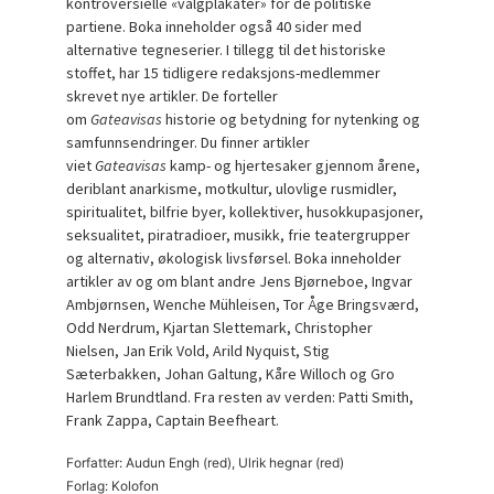
kontroversielle «valgplakater» for de politiske
partiene. Boka inneholder også 40 sider med
alternative tegneserier. I tillegg til det historiske
stoffet, har 15 tidligere redaksjons-medlemmer
skrevet nye artikler. De forteller
om
Gateavisas
historie og betydning for nytenking og
samfunnsendringer. Du finner artikler
viet
Gateavisas
kamp- og hjertesaker gjennom årene,
deriblant anarkisme, motkultur, ulovlige rusmidler,
spiritualitet, bilfrie byer, kollektiver, husokkupasjoner,
seksualitet, piratradioer, musikk, frie teatergrupper
og alternativ, økologisk livsførsel. Boka inneholder
artikler av og om blant andre Jens Bjørneboe, Ingvar
Ambjørnsen, Wenche Mühleisen, Tor Åge Bringsværd,
Odd Nerdrum, Kjartan Slettemark, Christopher
Nielsen, Jan Erik Vold, Arild Nyquist, Stig
Sæterbakken, Johan Galtung, Kåre Willoch og Gro
Harlem Brundtland. Fra resten av verden: Patti Smith,
Frank Zappa, Captain Beefheart.
Forfatter: Audun Engh (red), Ulrik hegnar (red)
Forlag: Kolofon