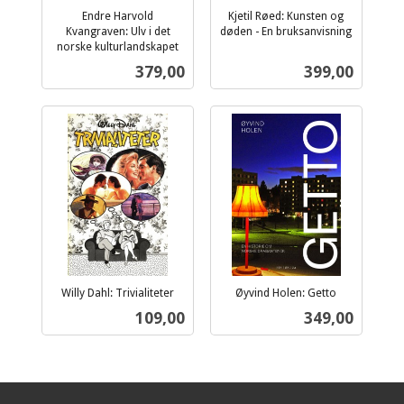
Endre Harvold
Kjetil Røed: Kunsten og
Kvangraven: Ulv i det
døden - En bruksanvisning
inkl.
norske kulturlandskapet
inkl.
mva.
Pris
Pris
379,00
399,00
mva.
Willy Dahl: Trivialiteter
Øyvind Holen: Getto
inkl.
inkl.
Pris
Pris
109,00
349,00
mva.
mva.