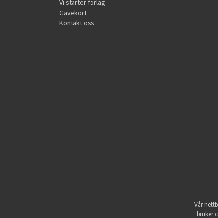
Vi starter forlag
Gavekort
Kontakt oss
Vår nettb
bruker c