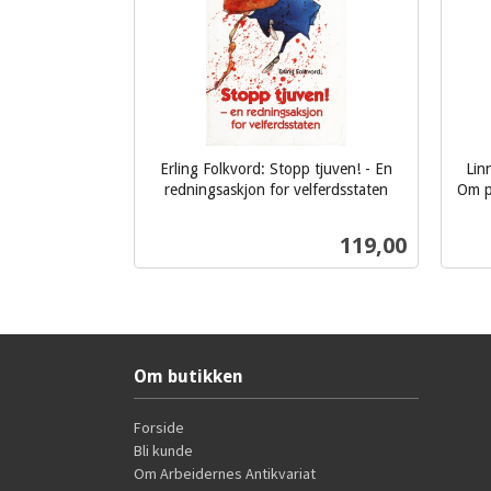
Erling Folkvord: Stopp tjuven! - En
Lin
redningsaskjon for velferdsstaten
Om p
inkl.
inkl.
mva.
Pris
119,00
mva.
Kjøp
Om butikken
Forside
Bli kunde
Om Arbeidernes Antikvariat