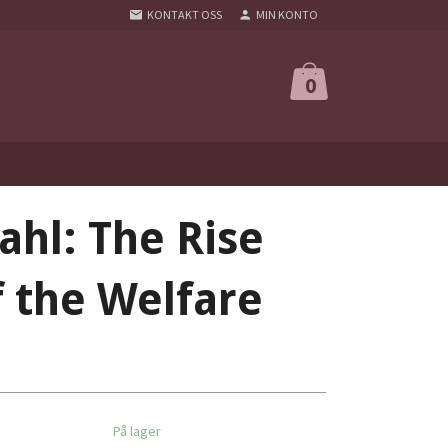
KONTAKT OSS
MIN KONTO
0
ahl: The Rise
f the Welfare
På lager