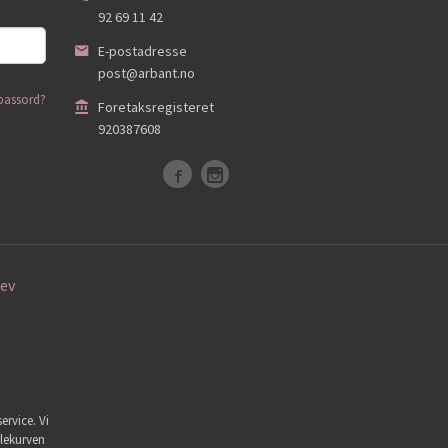
92 69 11 42
E-postadresse
post@arbant.no
passord?
Foretaksregisteret
920387608
ev
ervice. Vi
dlekurven