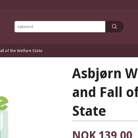
all of the Welfare State
Asbjørn W
and Fall o
State
Pris
NOK
139,00