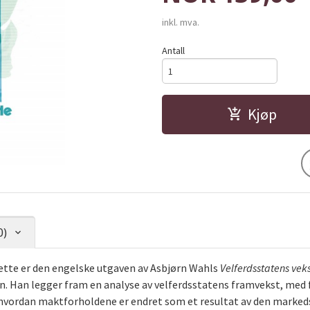
inkl. mva.
Antall
Kjøp
0)
Dette er den engelske utgaven av Asbjørn Wahls
Velferdsstatens vekst
 Han legger fram en analyse av velferdsstatens framvekst, med 
r hvordan maktforholdene er endret som et resultat av den markeds