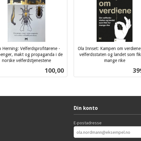
n Herning: Velferdsprofitørene -
Ola Innset: Kampen om verdiene
enger, makt og propaganda i de
velferdsstaten og landet som fik
norske velferdstjenestene
mange rike
inkl.
Pris
Pri
100,00
39
mva.
Kjøp
Kjøp
Din konto
E-postadresse