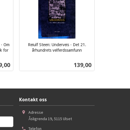
 - Om
Reiulf Steen: Underveis - Det 21.
k for
århundrets velferdssamfunn
inkl.
mva.
s
Pris
9,00
139,00
Kjøp
Kontakt oss
Adresse
Åsligrenda 19
,
5115
Ulset
Telefon