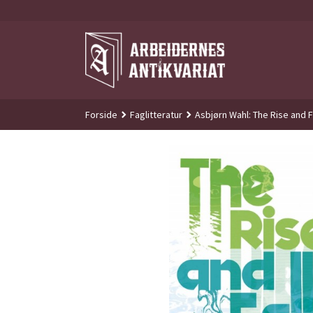
Gå
til
innholdet
Forside
Faglitteratur
Asbjørn Wahl: The Rise and F