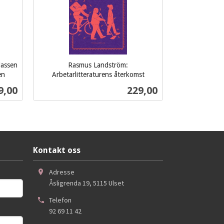
lassen
Rasmus Landström:
en
Arbetarlitteraturens återkomst
inkl.
s
Pris
9,00
229,00
mva.
Kjøp
Kontakt oss
Adresse
Åsligrenda 19
,
5115
Ulset
Telefon
92 69 11 42