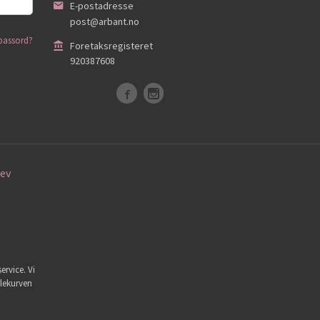
E-postadresse
post@arbant.no
passord?
Foretaksregisteret
920387608
ev
ervice. Vi
dlekurven