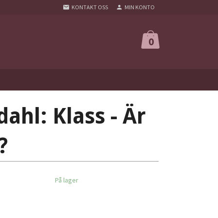
KONTAKT OSS
MIN KONTO
0
dahl: Klass - Är
?
På lager