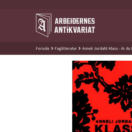
Gå
til
innholdet
Forside
Faglitteratur
Anneli Jordahl: Klass - Är du 