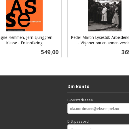
gne Flemmen, Jørn Ljunggren:
Peder Martin Lysestøl: Arbeiderk
Klasse - En innføring
- Visjoner om en annen verd
inkl.
Pris
Pri
549,00
36
mva.
Kjøp
Kjøp
Din konto
E-postadresse
Ditt passord