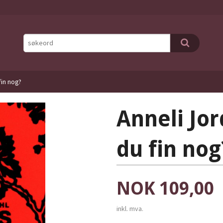
fin nog?
Anneli Jor
du fin nog
Pris
NOK
109,00
inkl. mva.