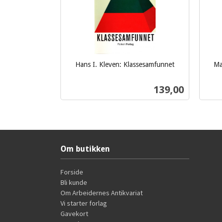
Hans I. Kleven: Klassesamfunnet
Ma
inkl.
inkl.
mva.
Pris
139,00
mva.
Les mer
Om butikken
Forside
Bli kunde
Om Arbeidernes Antikvariat
Vi starter forlag
Gavekort