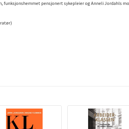
, funksjonshemmet pensjonert sykepleier og Anneli Jordahls mor. 
tratør)