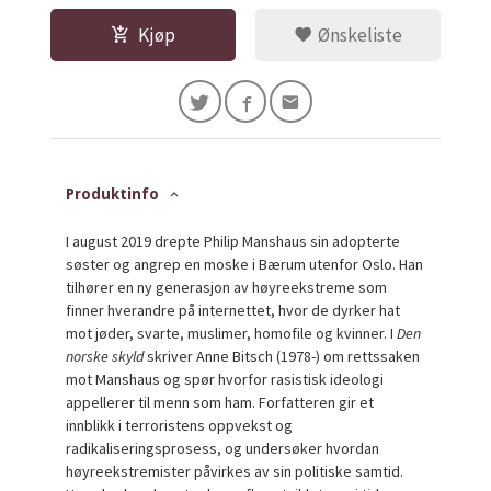
Kjøp
Ønskeliste
Produktinfo
I august 2019 drepte Philip Manshaus sin adopterte
søster og angrep en moske i Bærum utenfor Oslo. Han
tilhører en ny generasjon av høyreekstreme som
finner hverandre på internettet, hvor de dyrker hat
mot jøder, svarte, muslimer, homofile og kvinner. I
Den
norske skyld
skriver Anne Bitsch (1978-) om rettssaken
mot Manshaus og spør hvorfor rasistisk ideologi
appellerer til menn som ham. Forfatteren gir et
innblikk i terroristens oppvekst og
radikaliseringsprosess, og undersøker hvordan
høyreekstremister påvirkes av sin politiske samtid.