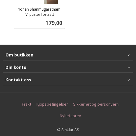
Yohan Shanmugaratnam:
Vi puster fortsatt
inkl.
Pris
179,00
mva.
Om butikken
Din konto
Kontakt oss
Frakt
Kjøpsbetingelser
Sikkerhet og personvern
Nyhetsbrev
© Sinklar AS