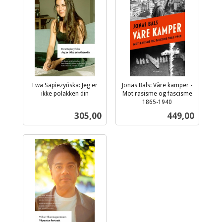
Ewa Sapieżyńska: Jeg er
Jonas Bals: Våre kamper -
ikke polakken din
Mot rasisme og fascisme
inkl.
1865-1940
inkl.
mva.
Pris
Pris
305,00
449,00
mva.