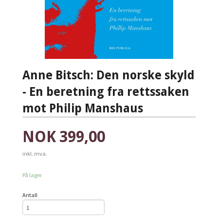
Anne Bitsch: Den norske skyld
- En beretning fra rettssaken
mot Philip Manshaus
Pris
NOK
399,00
inkl. mva.
På lager
Antall