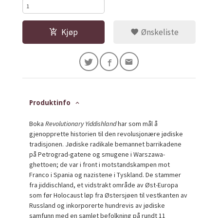
Kjøp
Ønskeliste
Produktinfo
Boka
Revolutionary Yiddishland
har som mål å
gjenopprette historien til den revolusjonære jødiske
tradisjonen. Jødiske radikale bemannet barrikadene
på Petrograd-gatene og smugene i Warszawa-
ghettoen; de var i front i motstandskampen mot
Franco i Spania og nazistene i Tyskland. De stammer
fra jiddischland, et vidstrakt område av Øst-Europa
som før Holocaust løp fra Østersjøen til vestkanten av
Russland og inkorporerte hundrevis av jødiske
samfunn med en samlet befolkning på rundt 11