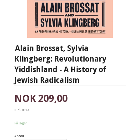
Alain Brossat, Sylvia
Klingberg: Revolutionary
Yiddishland - A History of
Jewish Radicalism
Pris
NOK
209,00
inkl. mva.
På lager
Antall