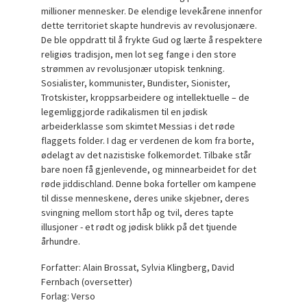
millioner mennesker. De elendige levekårene innenfor
dette territoriet skapte hundrevis av revolusjonære.
De ble oppdratt til å frykte Gud og lærte å respektere
religiøs tradisjon, men lot seg fange i den store
strømmen av revolusjonær utopisk tenkning.
Sosialister, kommunister, Bundister, Sionister,
Trotskister, kroppsarbeidere og intellektuelle – de
legemliggjorde radikalismen til en jødisk
arbeiderklasse som skimtet Messias i det røde
flaggets folder. I dag er verdenen de kom fra borte,
ødelagt av det nazistiske folkemordet. Tilbake står
bare noen få gjenlevende, og minnearbeidet for det
røde jiddischland. Denne boka forteller om kampene
til disse menneskene, deres unike skjebner, deres
svingning mellom stort håp og tvil, deres tapte
illusjoner - et rødt og jødisk blikk på det tjuende
århundre.
Forfatter: Alain Brossat, Sylvia Klingberg, David
Fernbach (oversetter)
Forlag: Verso