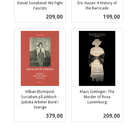
Daniel Sonabend: We Fight
Eric Hazan: A History of
Fascists
the Barricade
inkl.
inkl.
Pris
Pris
209,00
199,00
mva.
mva.
Håkan Blomqvist:
Klaus Gietinger: The
Socialism på jiddisch -
Murder of Rosa
Judiska Arbeter Bund i
Luxemburg
inkl.
Sverige
inkl.
mva.
Pris
Pris
379,00
209,00
mva.