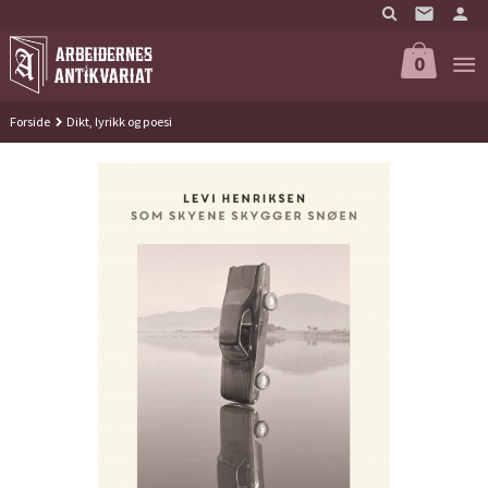
Gå
til
innholdet
0
Forside
Dikt, lyrikk og poesi