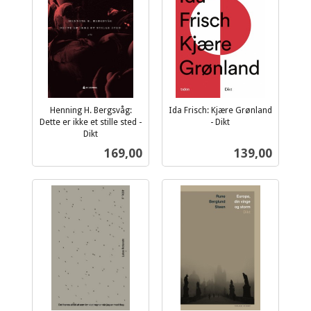
Henning H. Bergsvåg:
Ida Frisch: Kjære Grønland
Dette er ikke et stille sted -
- Dikt
inkl.
Dikt
inkl.
mva.
Pris
Pris
169,00
139,00
mva.