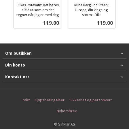
Lukas Rotevatn: Det høres
Rune Berglund Steen:
alltid ut som om det
Europa, din vinge og
regner når jeg er med deg
storm - Dikt
inkl.
inkl.
Pris
Pris
119,00
119,00
mva.
mva.
Om butikken
Din konto
Kontakt oss
Frakt
Kjøpsbetingelser
Sikkerhet og personvern
Nyhetsbrev
© Sinklar AS