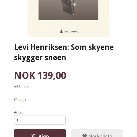
Levi Henriksen: Som skyene
skygger snøen
Pris
NOK
139,00
inkl. mva.
På lager
Antall
Kjøp
Ønskeliste