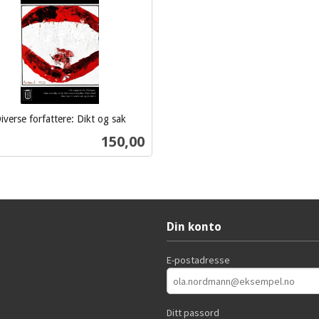
iverse forfattere: Dikt og sak
Pris
150,00
Kjøp
Din konto
E-postadresse
Ditt passord