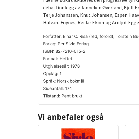
I denne boka diskuteres den progressive lyrik
debattinnlegg av Janneken Øverland, Kjell Er
Terje Johanssen, Knut Johansen, Espen Haava
Halvard Foynes, Reidar Ekner og Arnljot Egge
Forfatter: Einar O. Risa (red, forord), Torstein 
Forlag: Per Sivle Forlag
ISBN: 82-7210-015-2
Format: Heftet
Utgivelsesår: 1978
Opplag: 1
Språk: Norsk bokmål
Sideantall: 174
Tilstand: Pent brukt
Vi anbefaler også