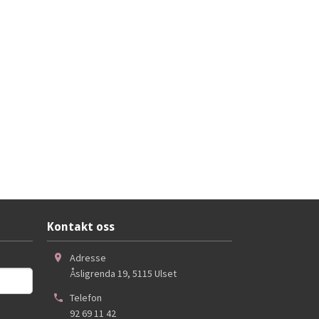
Kontakt oss
Adresse
Åsligrenda 19
,
5115
Ulset
Telefon
92 69 11 42