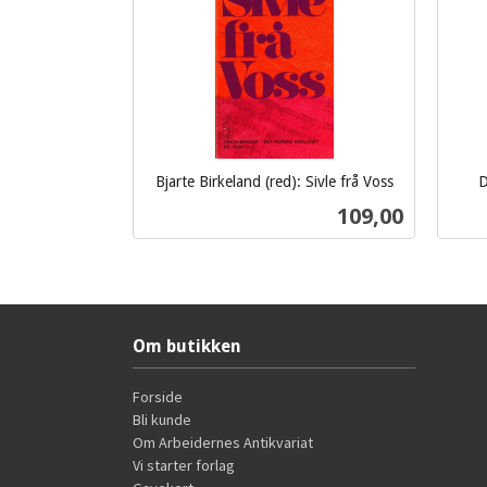
Bjarte Birkeland (red): Sivle frå Voss
D
inkl.
inkl.
Pris
109,00
mva.
mva.
Kjøp
Om butikken
Forside
Bli kunde
Om Arbeidernes Antikvariat
Vi starter forlag