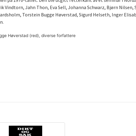
ken på 1970-tallet. Den ble utgitt i etterkant av et seminar i Nord
ik Vindtorn, Jahn Thon, Eva Sell, Johanna Schwarz, Bjørn Nilsen,
rdsholm, Torstein Bugge Høverstad, Sigurd Helseth, Inger Elisa
n.
Bugge Høverstad (red), diverse forfattere