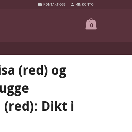
KONTAKT OSS
MIN KONTO
0
isa (red) og
Bugge
(red): Dikt i