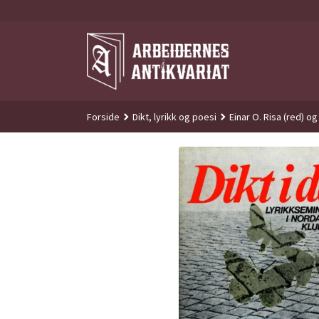
Gå
til
innholdet
Forside
Dikt, lyrikk og poesi
Einar O. Risa (red) o