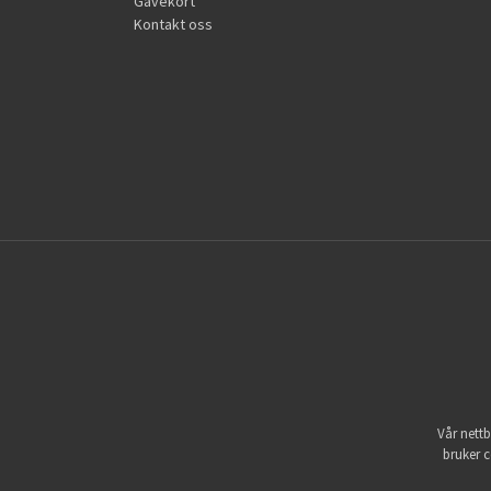
Gavekort
Kontakt oss
Vår nettb
bruker c